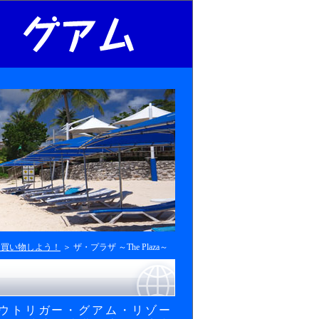
お買い物しよう！
＞ ザ・プラザ ～The Plaza～
アウトリガー・グアム・リゾー