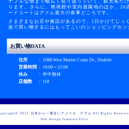
ナブルな物まで幅広く取り扱っていて、観光客だ
ります。さらに、映画館や室内遊園地のほか、20店
ードコートはグァム最大の食事どころです。
さまざまなお店や施設があるので、1日かけてじっ
族で買い物するにはもってこいのショッピングセン
お買い物DATA
住所
：
1088 West Marine Corps Dr., Dededo
営業時間
：
10:00～21:00
休み
：
年中無休
店舗数
：
118
opyright© 2012
日本から一番近いアメリカ グアム
All Rights Reserve
Web Design:Template-Party