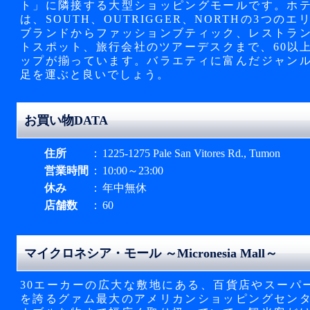
ト」に隣接する大型ショッピングモールです。ホ
は、SOUTH、OUTRIGGER、NORTHの3つ
ブランドからファッションブティック、レストラ
トスポット、旅行会社のツアーデスクまで、60以
ップが揃っています。バラエティに富んだジャン
足を運ぶと良いでしょう。
お買い物DATA
住所
：
1225-1275 Pale San Vitores Rd., Tumon
営業時間
：
10:00～23:00
休み
：
年中無休
店舗数
：
60
マイクロネシア・モール ～Micronesia Mall～
30エーカーの広大な敷地にある、百貨店やスーパー
を誇るグァム最大のアメリカンショッピングセン