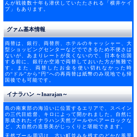
んが戦後数十年も潜伏していたたされる「横井ケイ
プ」もあります。
グァム基本情報
両替は、銀行、両替所、ホテルのキャッシャー、大
型ショッピングセンターなどでできるため不便さは
ないが、あまりレートが良くないので、日本を出国
する前に、銀行か空港で両替しておいた方が無難で
す。また、両替したお金を使い切れなかった時
の“ドル”から“円”への再両替は紙幣のみ現地でも帰
国後でも可能です。
イナラハン ～Inarajan～
島の南東部の海沿いに位置するエリアで、スペイン
の三代目総督、キロによって開かれました。自然に
形成されたイナラハン天然プールやベアーロックな
ど、大自然の造形美がじっくりと堪能できます。
天然プール周辺は、古い町並みを残すのどかな風景