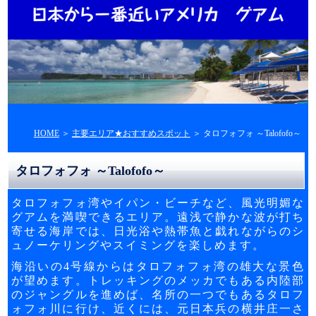
HOME
＞
主要エリア★おすすめスポット
＞ タロフォフォ ～Talofofo～
タロフォフォ ～Talofofo～
タロフォフォ湾やイパン・ビーチなど、風光明媚な
グアムを満喫できるエリア。遠浅で静かな波が打ち
寄せる海岸では、日光浴や熱帯魚と戯れながらのシ
ュノーケリングやスイミングを楽しめます。
海沿いの4号線からはタロフォフォ湾の雄大な景色
が望めます。トレッキングのメッカでもある内陸部
のジャングルを進めば、名所の一つでもあるタロフ
ォフォ川に行け、近くには、元日本兵の横井庄一さ