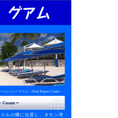
ェンシー グァム ～Hyatt Regency Guam～
 Guam～
ッスルの隣に位置し、タモン湾