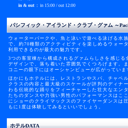
in & out
：
in 15:00 / out 12:00
パシフィック・アイランド・クラブ・グァム ～Pacific Is
ウォーターパークや、魚と泳いで遊べる泳げる水
で、約70種類のアクティビティを楽しめるウォー
利用できるのが最大の魅力です。
3つの客室棟から構成されるグァムらしさを感じる全
デザインで、落ち着いた雰囲気でくつろげます。
コニーの眼下にはオーシャンビューが広がっていま
ほかにもホテルには、レストランやスパ、チャペ
クラスの内容と最大級のスケールが評判のディナ
わる伝統的な踊りをフィーチャーした壮大なエン
たちのダンスや力強い男性のパフォーマンスはこ
にショーのクライマックスのファイヤーダンスは
もに1度は体験してみるといいでしょう。
ホテルDATA