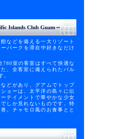
lands Club Guam～
族館などを備える一大リゾート
ターパークを滞在中好きなだけ
780室の客室はすべて快適な
また、全客室に備えられたバル
す。
ルなどがあり、グアムでトップ
ーショーは、太平洋の島々に伝
ターテイメントで華やかな少女
こでしか見れないものです。特
圧巻。チャモロ風のお食事とと