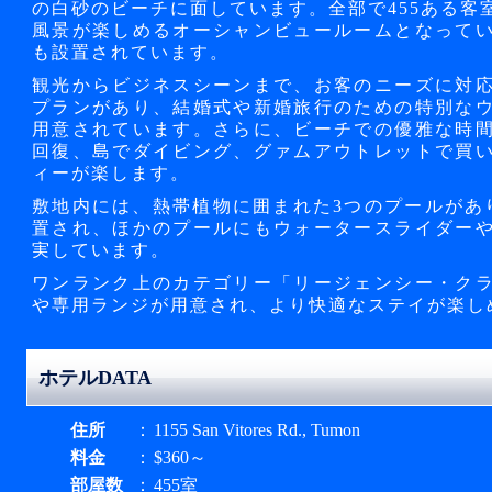
の白砂のビーチに面しています。全部で455ある客
風景が楽しめるオーシャンビュールームとなって
も設置されています。
観光からビジネスシーンまで、お客のニーズに対
プランがあり、結婚式や新婚旅行のための特別な
用意されています。さらに、ビーチでの優雅な時
回復、島でダイビング、グァムアウトレットで買
ィーが楽します。
敷地内には、熱帯植物に囲まれた3つのプールがあ
置され、ほかのプールにもウォータースライダー
実しています。
ワンランク上のカテゴリー「リージェンシー・ク
や専用ランジが用意され、より快適なステイが楽し
ホテルDATA
住所
：
1155 San Vitores Rd., Tumon
料金
：
$360～
部屋数
：
455室