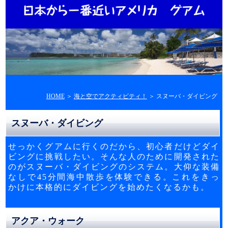
HOME
＞
海と空でアクティビティ！
＞ スヌーバ・ダイビング
スヌーバ・ダイビング
せっかくグアムに行くのだから、初心者だけどダイ
ビングに挑戦したい。そんな人のために開発された
のがスヌーバ・ダイビングのシステム。大仰な装備
なしで45分間海中散歩を体験できる。これをきっ
かけに本格的にダイビングを始めたくなるかも。
アクア・ウォーク