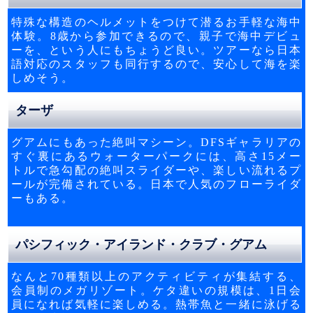
特殊な構造のヘルメットをつけて潜るお手軽な海中
体験。8歳から参加できるので、親子で海中デビュ
ーを、という人にもちょうど良い。ツアーなら日本
語対応のスタッフも同行するので、安心して海を楽
しめそう。
ターザ
グアムにもあった絶叫マシーン。DFSギャラリアの
すぐ裏にあるウォーターパークには、高さ15メー
トルで急勾配の絶叫スライダーや、楽しい流れるプ
ールが完備されている。日本で人気のフローライダ
ーもある。
パシフィック・アイランド・クラブ・グアム
なんと70種類以上のアクティビティが集結する、
会員制のメガリゾート。ケタ違いの規模は、1日会
員になれば気軽に楽しめる。熱帯魚と一緒に泳げる