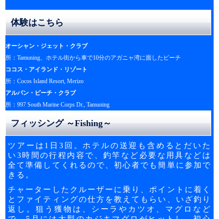
体験はこちら
オーシャン・ジェット・クラブ
所：Tamuning、ホテル街から車で10分のアガニャ湾に面したビーチ
ココス・アイランド・リゾート
所：Cocos Island Resort, Merizo
アルパン・ビーチ・クラブ
所：997 South Marine Corps Dr., Tamuning
フィッシング ～Fishing～
ツアーは1日3回。ホテルの送迎も含めるとだいた
い3時間の行程内容で、釣竿など必要な用具などは
全て準備してくれるので、初心者でも簡単に参加で
きる。
チャーターしたクルーザーに乗り、ポイントに着く
とファイティングの仕方を教えてもらい、いざ釣り
返し。狙う獲物は、シーラやカツオ、マグロなど
で、5月には大型のカジキマグロがヒットし、初心