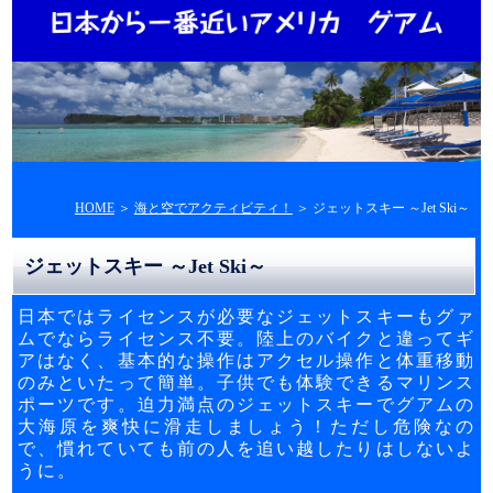
HOME
＞
海と空でアクティビティ！
＞ ジェットスキー ～Jet Ski～
ジェットスキー ～Jet Ski～
日本ではライセンスが必要なジェットスキーもグァ
ムでならライセンス不要。陸上のバイクと違ってギ
アはなく、基本的な操作はアクセル操作と体重移動
のみといたって簡単。子供でも体験できるマリンス
ポーツです。迫力満点のジェットスキーでグアムの
大海原を爽快に滑走しましょう！ただし危険なの
で、慣れていても前の人を追い越したりはしないよ
うに。